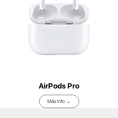
AirPods Pro​
Más Info →