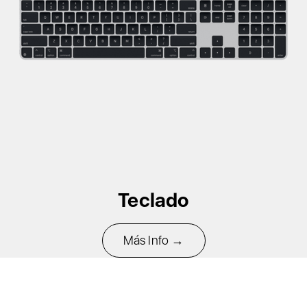
Teclado
Más Info →