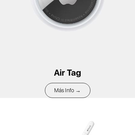
Air Tag
Más Info →