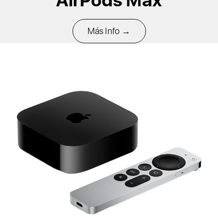
AirPods Max​
Más Info →